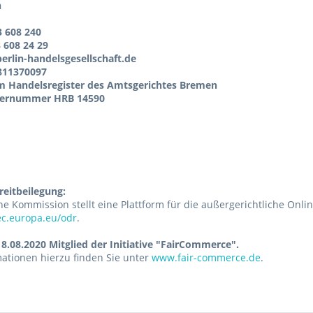
n
3 608 240
3 608 24 29
erlin-handelsgesellschaft.de
E811370097
im Handelsregister des Amtsgerichtes Bremen
ternummer HRB 14590
reitbeilegung:
e Kommission stellt eine Plattform für die außergerichtliche Onlin
ec.europa.eu/odr
.
18.08.2020
Mitglied der Initiative "FairCommerce".
ationen hierzu finden Sie unter
www.fair-commerce.de
.